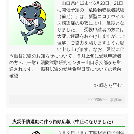
山口県内13市で6月20日、21日
に開催予定の「危険物取扱者試験
（前期）」は、新型コロナウイル
ス感染症の影響により、延期とな
りました。 受験申請者の方には
大変ご迷惑をおかけしますが、ご
理解、ご協力を賜りますようお願
い申し上げます。なお、延期に伴
う振替試験のお知らせについて、６月上旬に受験申請者
の方へ（一財）消防試験研究センター山口県支部から郵
送されます。 振替試験の受験希望日等についての意向
確認
≫ 続きを読む
2020/06/20 事務局
火災予防運動に伴う街頭広報（中止になりました）
３月２日（月）下関駅周辺で開催