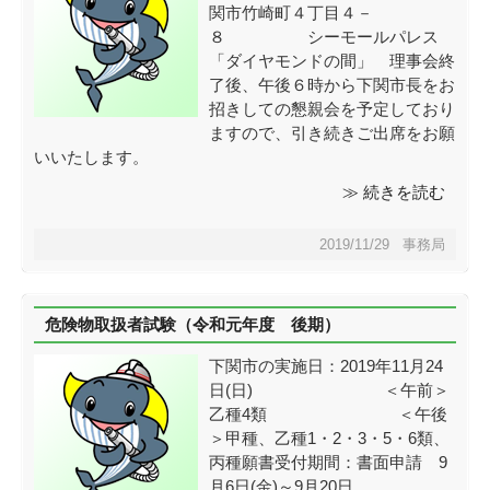
関市竹崎町４丁目４－
８ シーモールパレス
「ダイヤモンドの間」 理事会終
了後、午後６時から下関市長をお
招きしての懇親会を予定しており
ますので、引き続きご出席をお願
いいたします。
≫ 続きを読む
2019/11/29 事務局
危険物取扱者試験（令和元年度 後期）
下関市の実施日：2019年11月24
日(日) ＜午前＞
乙種4類 ＜午後
＞甲種、乙種1・2・3・5・6類、
丙種願書受付期間：書面申請 9
月6日(金)～9月20日