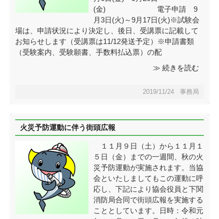
(金) 電子申請 9
月3日(火)～9月17日(火)※試験会
場は、申請状況により決定し、後日、受講票に記載して
お知らせします（受講票は11/12発送予定）※申請書類
（受験案内、受験願書、手数料払込票）の配
≫ 続きを読む
2019/11/24 事務局
火災予防運動に伴う街頭広報
１１月９日（土）から１１月１
５日（金）までの一週間、秋の火
災予防運動が実施されます。当協
会といたしましてもこの運動に呼
応し、下記により協会役員と下関
消防局合同で街頭広報を実施する
こととしています。日時：令和元