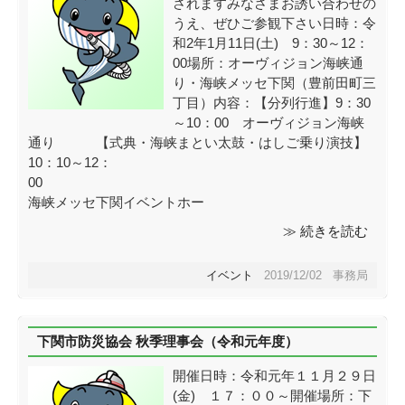
されますみなさまお誘い合わせの
うえ、ぜひご参観下さい日時：令
和2年1月11日(土) 9：30～12：
00場所：オーヴィジョン海峡通
り・海峡メッセ下関（豊前田町三
丁目）内容：【分列行進】9：30
～10：00 オーヴィジョン海峡
通り 【式典・海峡まとい太鼓・はしご乗り演技】
10：10～12：
00
海峡メッセ下関イベントホー
≫ 続きを読む
イベント
2019/12/02 事務局
下関市防災協会 秋季理事会（令和元年度）
開催日時：令和元年１１月２９日
(金) １７：００～開催場所：下