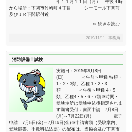
年１１月１１日（月） 午後４時
から場所：下関市竹崎町４丁目 シーモール下関前
及びＪＲ下関駅付近
≫ 続きを読む
2019/11/11 事務局
消防設備士試験
実施日：2019年9月8日
(日) ＜午前＞甲種 特類・
1・2・3類、乙種 1・2・3
類 ＜午後＞甲種 4・5
類、乙種4・5・6・7類※時間・
受験場所は受験申込後指定されま
す願書受付：書面申請 7月8日
(月)～7月22日(月) 電子
申請 7月5日(金)～7月19日(金)※申請書類（受験案内、
受験願書、手数料払込票）の配布は、当協会及び下関市