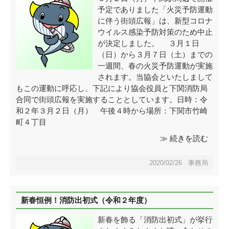
予定でありました「火災予防運動
に伴う街頭広報」は、新型コロナ
ウイルス感染予防対策のため中止
が決定しました。 ３月１日
（日）から３月７日（土）までの
一週間、春の火災予防運動が実施
されます。当協会といたしまして
もこの運動に呼応し、下記により協会役員と下関消防局
合同で街頭広報を実施することとしています。日時：令
和２年３月２日（月） 午後４時から場所：下関市竹崎
町４丁目
≫ 続きを読む
2020/02/26 事務局
新春恒例！消防出初式（令和２年度）
新春を飾る「消防出初式」が挙行