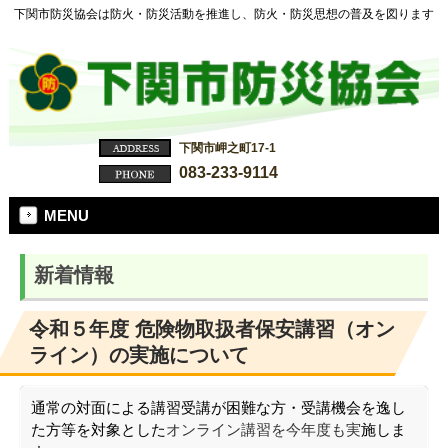
下関市防災協会は防火・防災活動を推進し、防火・防災思想の普及を図ります
下関市岬之町17-1
083-233-9114
MENU
新着情報
令和５年度 危険物取扱者保安講習（オン
ライン）の実施について
通常の対面による講習受講が困難な方・受講機会を逸し
た方等を対象とした
オンライン講習を今年度も実
施しま