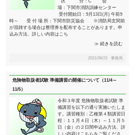
区 分：C 会
場：下関市消防訓練センター
受付開始日：9月13日(月) 午前9
時～ 受 付 場 所：下関市防災協会 ※消防局玄関前
が混雑する場合は整理券を配布することがあります。申
込み方法、詳しい内容はこち
≫ 続きを読む
2021/08/23 事務局
危険物取扱者試験 準備講習の開催について（11/4～
11/5）
令和３年度 危険物取扱者試験 準
備講習を以下の通り実施いたしま
す。講習種別：乙種第４類講習日
程：１１月４日（木）～１１月５
日（金）の２日間申込み方法、詳
しい内容はこちらをご覧くださ